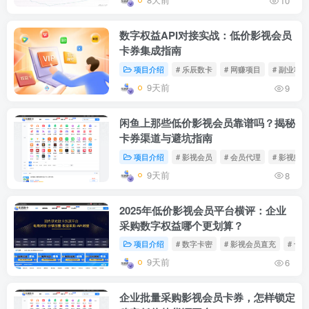
10
数字权益API对接实战：低价影视会员
卡券集成指南
项目介绍
# 乐辰数卡
# 网赚项目
# 副业项
9天前
9
闲鱼上那些低价影视会员靠谱吗？揭秘
卡券渠道与避坑指南
项目介绍
# 影视会员
# 会员代理
# 影视账号
9天前
8
2025年低价影视会员平台横评：企业
采购数字权益哪个更划算？
项目介绍
# 数字卡密
# 影视会员直充
# 卡
9天前
6
企业批量采购影视会员卡券，怎样锁定