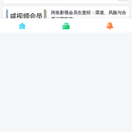
闲鱼影视会员生意经：渠道、风险与合
规运营指南
项目介绍
# 低价卡密
# 副业货源
# 虚拟商
10天前
9
数字权益市场深度科普：低价影视会员
的货源与流通链路
项目介绍
# 一件代发
# 影视会员
# 会员代理
10天前
4
乐辰数卡与主流卡券货源平台横评：谁
才是低价会员的最佳选择？
项目介绍
# 渠道分享
# 一件代发副业
# 低
10天前
4
API对接卡券平台实战：数字权益采购
与管理如何自动化？