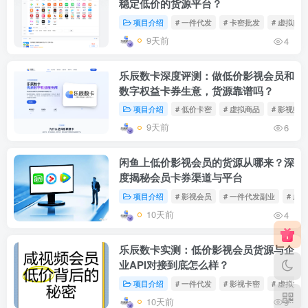
稳定低价的货源平台？
项目介绍
# 一件代发
# 卡密批发
# 虚拟商
9天前
4
乐辰数卡深度评测：做低价影视会员和
数字权益卡券生意，货源靠谱吗？
项目介绍
# 低价卡密
# 虚拟商品
# 影视账号
9天前
6
闲鱼上低价影视会员的货源从哪来？深
度揭秘会员卡券渠道与平台
项目介绍
# 影视会员
# 一件代发副业
# 虚
10天前
4
乐辰数卡实测：低价影视会员货源与企
业API对接到底怎么样？
项目介绍
# 一件代发
# 影视卡密
# 虚拟货
10天前
9