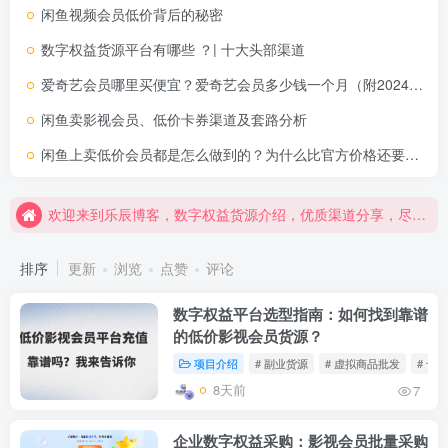
闲鱼视频会员低价背后的秘密
数字权益货源平台有哪些 ？| 十大头部渠道
爱奇艺会员哪里买便宜？爱奇艺会员多少钱一个月（附2024买爱奇艺会员最划算的5种途径）大佬推荐
闲鱼卖影视会员、低价卡券渠道及套路分析
欢迎来到乐辰博客，数字权益货源介绍，优质渠道分享，尽在乐辰博客！
闲鱼上卖低价会员都是怎么做到的？为什么比官方价格还要合适的多？
欢迎来到乐辰博客，数字权益货源介绍，优质渠道分享，尽在乐辰博客！
欢迎来到乐辰博客，数字权益货源介绍，优质渠道分享，尽在乐辰博客！
排序
更新
浏览
点赞
评论
数字权益平台选型指南：如何找到靠谱
的低价影视会员货源？
项目介绍
# 副业货源
# 虚拟商品批发
# 卡
8天前
7
企业数字权益采购：影视会员批量采购