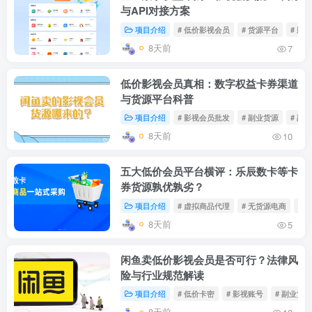
与API对接方案
项目介绍
# 低价影视会员
# 货源平台
# 影
8天前
7
低价影视会员真相：数字权益卡券渠道
与货源平台科普
项目介绍
# 影视会员批发
# 副业货源
# 副
8天前
10
五大低价会员平台横评：乐辰数卡等卡
券货源孰优孰劣？
项目介绍
# 虚拟商品代理
# 无货源电商
# 
8天前
5
闲鱼卖低价影视会员是否可行？法律风
险与行业规范解读
项目介绍
# 低价卡密
# 影视账号
# 副业货源
8天前