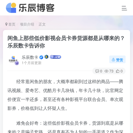
首页
项目介绍
正文
闲鱼上那些低价影视会员卡券货源都是从哪来的？
乐辰数卡告诉你
乐辰数卡
赞赏
1个月前更新
0
73
0
经常逛闲鱼的朋友，大概率都刷到过这样的商品——腾
讯视频、爱奇艺、优酷月卡几块钱，年卡几十块，比官网定
价便宜一半还多，甚至还有各种影视平台联合会员、单次观
影券，价格低到让人怀疑人生。
难免会好奇：这些低价影视会员卡券，货源到底是从哪
来的？是骗子套路，还是真有不为人知的一手渠道？作为深