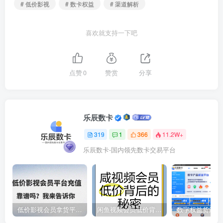
# 低价影视
# 数卡权益
# 渠道解析
喜欢就支持一下吧
点赞
0
赞赏
分享
乐辰数卡
319
1
366
11.2W+
乐辰数卡-国内领先数卡交易平台
低价影视会员拿货平台，数字权益卡券优质服务商
闲鱼视频会员低价背后的秘密