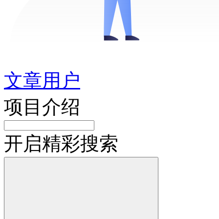
文章
用户
项目介绍
开启精彩搜索