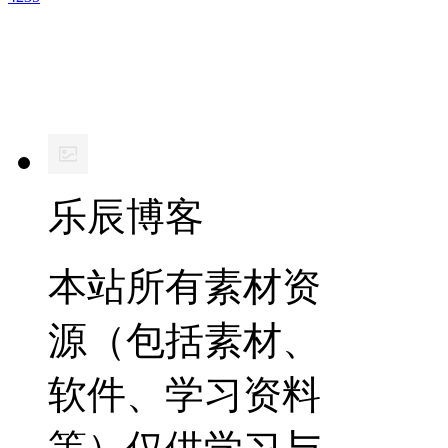
乐辰博客
本站所有素材资
源（包括素材、
软件、学习资料