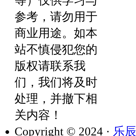
等）仅供学习与
参考，请勿用于
商业用途。如本
站不慎侵犯您的
版权请联系我
们，我们将及时
处理，并撤下相
关内容！
Copyright © 2024 ·
乐