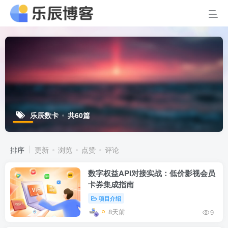
乐辰数卡
共60篇
排序
更新
浏览
点赞
评论
数字权益API对接实战：低价影视会员
卡券集成指南
项目介绍
8天前
9