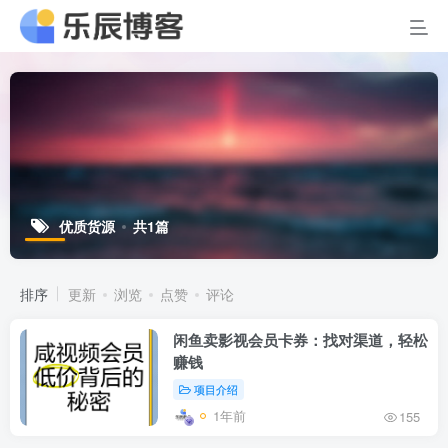
优质货源
共1篇
排序
更新
浏览
点赞
评论
闲鱼卖影视会员卡券：找对渠道，轻松
赚钱
项目介绍
1年前
155