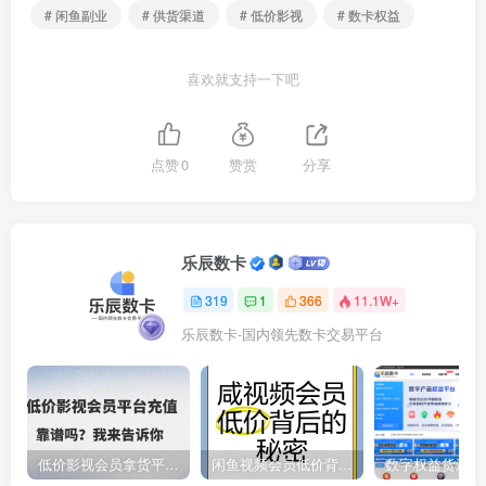
# 闲鱼副业
# 供货渠道
# 低价影视
# 数卡权益
喜欢就支持一下吧
点赞
0
赞赏
分享
乐辰数卡
319
1
366
11.1W+
乐辰数卡-国内领先数卡交易平台
低价影视会员拿货平台，数字权益卡券优质服务商
闲鱼视频会员低价背后的秘密