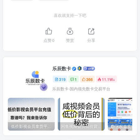
喜欢就支持一下吧
点赞
0
赞赏
分享
乐辰数卡
319
1
366
11.1W+
乐辰数卡-国内领先数卡交易平台
低价影视会员拿货平台，数字权益卡券优质服务商
闲鱼视频会员低价背后的秘密