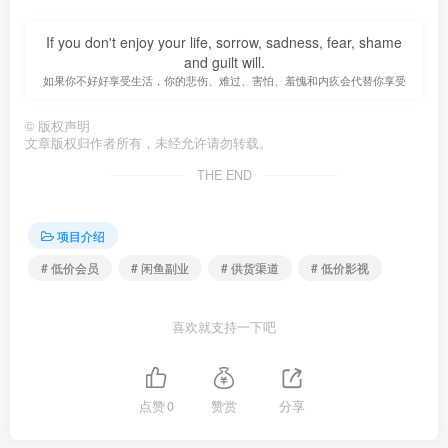
If you don't enjoy your life, sorrow, sadness, fear, shame
and guilt will.
如果你不好好享受生活，你的悲伤、难过、害怕、羞愧和内疚会代替你享受
©
版权声明
文章版权归作者所有，未经允许请勿转载。
THE END
项目介绍
# 低价会员
# 闲鱼副业
# 供货渠道
# 低价影视
喜欢就支持一下吧
点赞
0
赞赏
分享