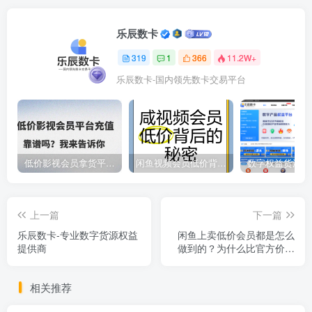
乐辰数卡
319
1
366
11.2W+
乐辰数卡-国内领先数卡交易平台
低价影视会员拿货平台，数字权益卡券优质服务商
闲鱼视频会员低价背后的秘密
上一篇
下一篇
乐辰数卡-专业数字货源权益
闲鱼上卖低价会员都是怎么
提供商
做到的？为什么比官方价格
还要合适的多？
相关推荐