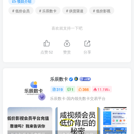
项目介绍
# 低价会员
# 乐辰数卡
# 供货渠道
# 低价影视
喜欢就支持一下吧
点赞
52
赞赏
分享
乐辰数卡
319
1
366
11.1W+
乐辰数卡-国内领先数卡交易平台