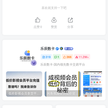
喜欢就支持一下吧
点赞
0
赞赏
分享
乐辰数卡
319
1
366
11.2W+
乐辰数卡-国内领先数卡交易平台
低价影视会员拿货平台，数字权益卡券优质服务商
闲鱼视频会员低价背后的秘密