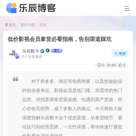
首页
项目介绍
正文
低价影视会员拿货必看指南，告别渠道踩坑
乐辰数卡
赞赏
6个月前更新
0
84
0
对于拼多多、淘宝等电商商家，以及想做副业
的创业者来说，影视会员是低门槛、高需求的热门
品类。但找靠谱拿货渠道难、怕遇到黑产货源、担
心价格无优势，成了多数人的痛点。今天再给大家
深度拆解乐辰数卡这个优质渠道，从拿货细节、避
坑技巧到经营思路，一次性讲透，帮你快速打通低
价影视会员供货链路。