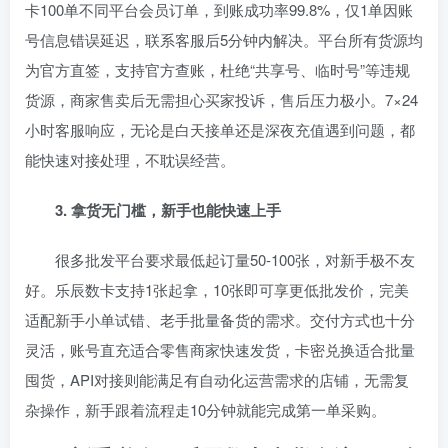
卡100单不同平台会员订单，到账成功率99.8%，仅1单因账
号信息错误延迟，联系客服后5分钟内解决。平台所有货源均
为官方直签，支持官方查账，杜绝“共享号、临时号”等违规
货源，商家售卖后无需担心买家投诉，售后压力极小。7×24
小时客服响应，无论是白天接单还是深夜充值遇到问题，都
能快速对接处理，不耽误经营。
3. 拿货无门槛，新手也能快速上手
很多批发平台要求最低起订量50-100张，对新手极不友
好。乐辰数卡支持1张起拿，10张即可享更低批发价，完美
适配新手小单试错、老手批量备货的需求。交付方式也十分
灵活，账号直充适合零售商家快速发货，卡密兑换适合批量
囤货，API对接则能满足有自动化运营需求的店铺，无需复
杂操作，新手跟着流程走10分钟就能完成第一单采购。