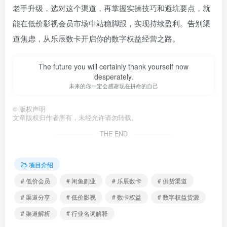
老手升级，选对这个渠道，再掌握实操技巧和避坑要点，就
能在低价影视会员市场中站稳脚跟，实现持续盈利。告别渠
道焦虑，从乐辰数卡开启你的数字权益经营之路。
The future you will certainly thank yourself now
desperately.
未来的你一定会感谢现在拼命的自己
©
版权声明
文章版权归作者所有，未经允许请勿转载。
THE END
项目介绍
# 低价会员
# 闲鱼副业
# 乐辰数卡
# 供货渠道
# 渠道分享
# 低价影视
# 数卡权益
# 数字权益货源
# 渠道解析
# 行业名词解释