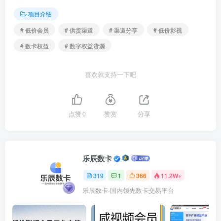
项目介绍
# 低价会员
# 供货渠道
# 渠道分享
# 低价影视
# 数卡权益
# 数字权益货源
喜欢就支持一下吧
点赞
0
赞赏
分享
乐辰数卡
319
1
366
11.2W+
乐辰数卡-国内领先数卡交易平台