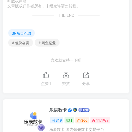
©
版权声明
文章版权归作者所有，未经允许请勿转载。
THE END
项目介绍
# 低价会员
# 闲鱼副业
喜欢就支持一下吧
点赞
1
赞赏
分享
乐辰数卡
319
1
366
11.1W+
乐辰数卡-国内领先数卡交易平台