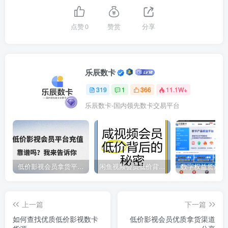
点赞
0
赞赏
分享
乐辰数卡
319
1
366
11.1W+
乐辰数卡-国内领先数卡交易平台
低价影视会员拿货平台，数字权益卡券优质服务商
闲鱼视频会员低价背后的秘密
上一篇
下一篇
如何查找优质低价影视数卡
低价影视会员优质拿货渠道