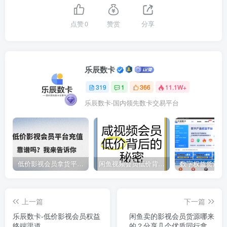
点赞
0
赞赏
分享
乐辰数卡
319
1
366
11.1W+
乐辰数卡-国内领先数卡交易平台
低价影视会员拿货平台，数字权益卡券优质服务商
闲鱼视频会员低价背后的秘密
上一篇
下一篇
乐辰数卡-低价影视会员权益
闲鱼卖的影视会员货源哪来
终端渠道
的？分享几个优质同行拿货